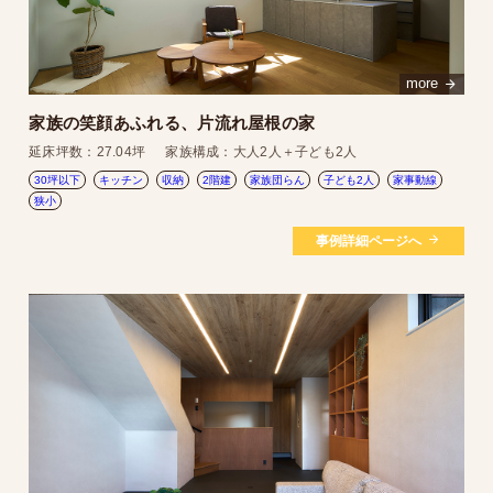
more
家族の笑顔あふれる、片流れ屋根の家
延床坪数：
27.04坪
家族構成：
大人2人＋子ども2人
30坪以下
キッチン
収納
2階建
家族団らん
子ども2人
家事動線
狭小
事例詳細ページへ