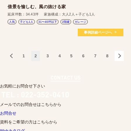
借景を愉しむ、風の抜ける家
延床坪数：
34.43坪
家族構成：
大人2人＋子ども1人
人気
子ども1人
31〜40坪以下
2階建
ガレージ
事例詳細ページへ
1
2
3
4
5
6
7
8
お気軽にお問合せ下さい
メールでのお問合せはこちらから
お問合せ
資料をご希望の方はこちらから
Webカタログ