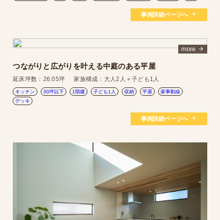
事例詳細ページへ
more
つながりと広がりを叶える中庭のある平屋
延床坪数：
26.05坪
家族構成：
大人2人＋子ども1人
キッチン
30坪以下
1階建
子ども1人
収納
平屋
家事動線
デッキ
事例詳細ページへ