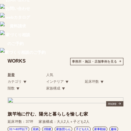
WORKS
事務所・施設・店舗事例を見る
新着
人気
カテゴリ
インテリア
延床坪数
階数
家族構成
more
旗竿地に佇む、陽光と暮らしを愉しむ家
延床坪数：
37坪
家族構成：
大人2人＋子ども2人
31〜40坪以下
収納
2階建
家族団らん
子ども2人
家事動線
趣味