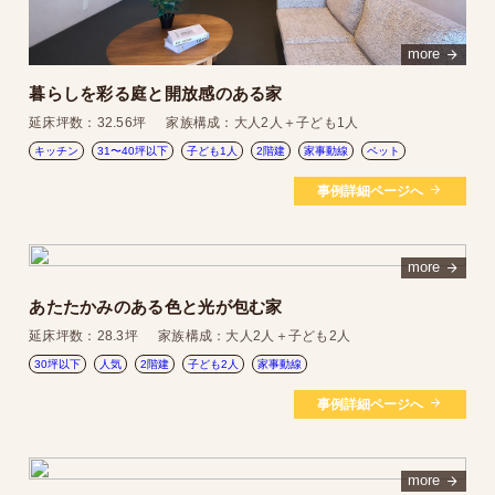
more
暮らしを彩る庭と開放感のある家
延床坪数：
32.56坪
家族構成：
大人2人＋子ども1人
キッチン
31〜40坪以下
子ども1人
2階建
家事動線
ペット
事例詳細ページへ
more
あたたかみのある色と光が包む家
延床坪数：
28.3坪
家族構成：
大人2人＋子ども2人
30坪以下
人気
2階建
子ども2人
家事動線
事例詳細ページへ
more