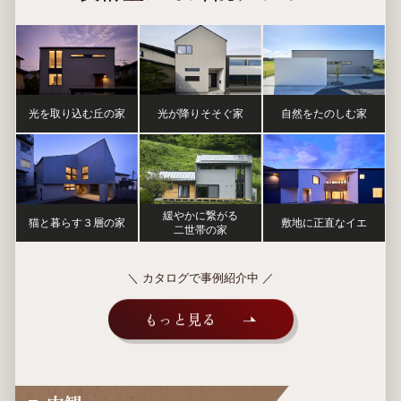
光を取り込む丘の家
光が降りそそぐ家
自然をたのしむ家
緩やかに繋がる
猫と暮らす３層の家
敷地に正直なイエ
二世帯の家
＼ カタログで事例紹介中 ／
もっと見る