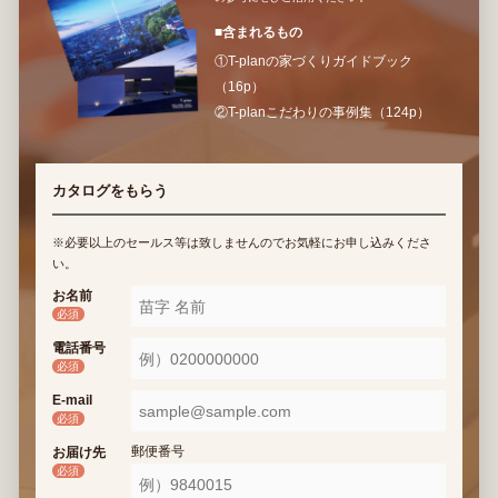
■含まれるもの
①T-planの家づくりガイドブック
（16p）
②T-planこだわりの事例集（124p）
カタログをもらう
※必要以上のセールス等は致しませんのでお気軽にお申し込みくださ
い。
お名前
必須
電話番号
必須
E-mail
必須
郵便番号
お届け先
必須