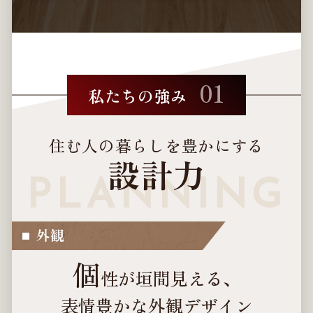
01
私たちの強み
住む人の暮らしを豊かにする
設計力
外観
個
性が垣間見える、
表情豊かな外観デザイン