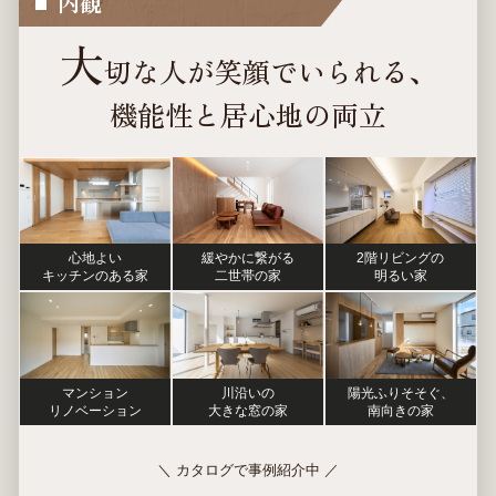
内観
大
切な人が笑顔でいられる、
機能性と居心地の両立
心地よい
緩やかに繋がる
2階リビングの
キッチンのある家
二世帯の家
明るい家
マンション
川沿いの
陽光ふりそそぐ、
リノベーション
大きな窓の家
南向きの家
＼ カタログで事例紹介中 ／